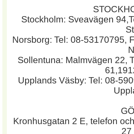
STOCKH
Stockholm: Sveavägen 94,Te
S
Norsborg: Tel: 08-53170795, 
N
Sollentuna: Malmvägen 22, T
61,191
Upplands Väsby: Tel: 08-5
Uppl
GÖ
Kronhusgatan 2 E, telefon oc
27